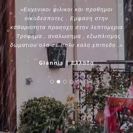
«Ευγενικοι φιλικοι και προθημοι
οικοδεσποτες . Εμφαση στην
καθαριοτητα προσοχη στην λεπτομερια
. Τροφημα , αναλωσημα , εξωπλισμος
δωματιου ολα σε πολυ καλο επιπεδο .»
Giannis | Ελλάδα