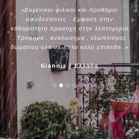
«Ευγενικοι φιλικοι και προθημοι
οικοδεσποτες . Εμφαση στην
καθαριοτητα προσοχη στην λεπτομερια
. Τροφημα , αναλωσημα , εξωπλισμος
δωματιου ολα σε πολυ καλο επιπεδο .»
Giannis | Ελλάδα