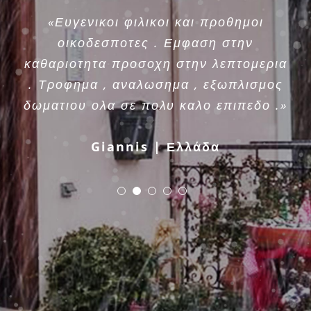
«Ευγενικοι φιλικοι και προθημοι
οικοδεσποτες . Εμφαση στην
καθαριοτητα προσοχη στην λεπτομερια
. Τροφημα , αναλωσημα , εξωπλισμος
δωματιου ολα σε πολυ καλο επιπεδο .»
Giannis | Ελλάδα