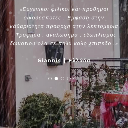
«Ευγενικοι φιλικοι και προθημοι
οικοδεσποτες . Εμφαση στην
καθαριοτητα προσοχη στην λεπτομερια
. Τροφημα , αναλωσημα , εξωπλισμος
δωματιου ολα σε πολυ καλο επιπεδο .»
Giannis | Ελλάδα