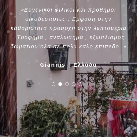
«Ευγενικοι φιλικοι και προθημοι
οικοδεσποτες . Εμφαση στην
καθαριοτητα προσοχη στην λεπτομερια
. Τροφημα , αναλωσημα , εξωπλισμος
δωματιου ολα σε πολυ καλο επιπεδο .»
Giannis | Ελλάδα