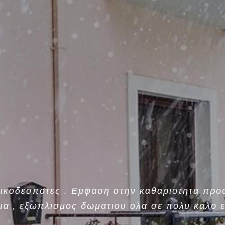
 οικοδεσποτες . Εμφαση στην καθαριοτητα προ
α , εξωπλισμος δωματιου ολα σε πολυ καλο ε