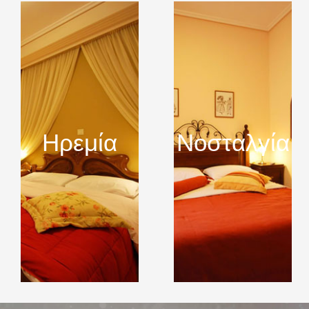
Ηρεμία
Νοσταλγία