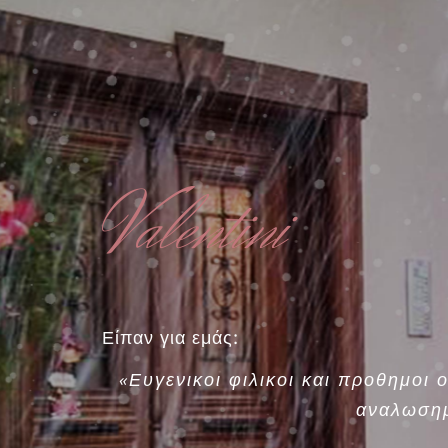
Valentini
Είπαν για εμάς:
«Ευγενικοι φιλικοι και προθημοι
αναλωσημ