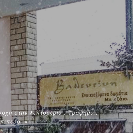
σοχη στην λεπτομερια . Τροφημα ,
πιπεδο .»