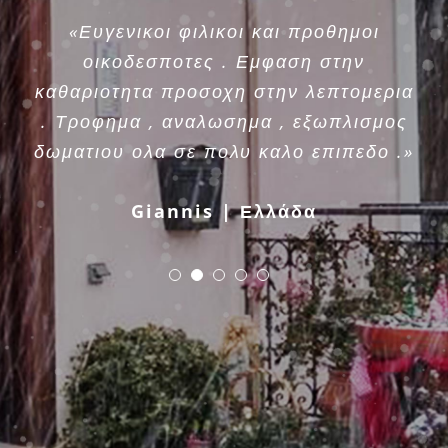
«Ευγενικοι φιλικοι και προθημοι
οικοδεσποτες . Εμφαση στην
καθαριοτητα προσοχη στην λεπτομερια
. Τροφημα , αναλωσημα , εξωπλισμος
δωματιου ολα σε πολυ καλο επιπεδο .»
Giannis | Ελλάδα