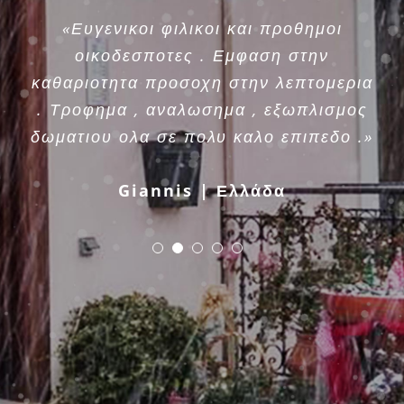
«Ευγενικοι φιλικοι και προθημοι
οικοδεσποτες . Εμφαση στην
καθαριοτητα προσοχη στην λεπτομερια
. Τροφημα , αναλωσημα , εξωπλισμος
δωματιου ολα σε πολυ καλο επιπεδο .»
Giannis | Ελλάδα