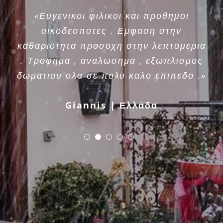
«Ευγενικοι φιλικοι και προθημοι
οικοδεσποτες . Εμφαση στην
καθαριοτητα προσοχη στην λεπτομερια
. Τροφημα , αναλωσημα , εξωπλισμος
δωματιου ολα σε πολυ καλο επιπεδο .»
Giannis | Ελλάδα